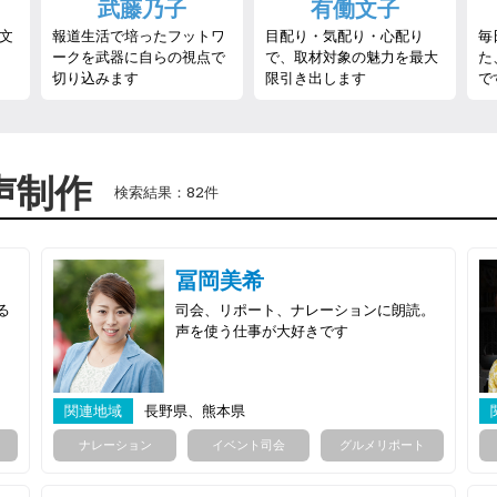
武藤乃子
有働文子
文
報道生活で培ったフットワ
目配り・気配り・心配り
毎
ークを武器に自らの視点で
で、取材対象の魅力を最大
た
切り込みます
限引き出します
で
声制作
検索結果：82件
冨岡美希
る
司会、リポート、ナレーションに朗読。
声を使う仕事が大好きです
関連地域
長野県、熊本県
ナレーション
イベント司会
グルメリポート