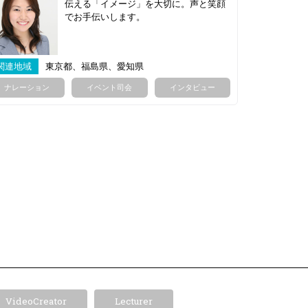
伝える「イメージ」を大切に。声と笑顔
でお手伝いします。
関連地域
東京都、福島県、愛知県
ナレーション
イベント司会
インタビュー
VideoCreator
Lecturer