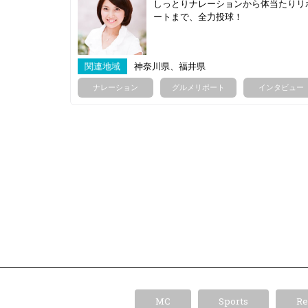
しっとりナレーションから体当たりリ
ートまで、全力投球！
関連地域
神奈川県、福井県
ナレーション
グルメリポート
インタビュー
MC
Sports
Re