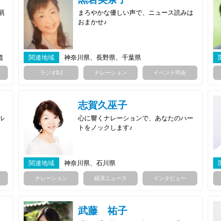
易
まろやかな優しい声で、ニュース読みは
おまかせ♪
道
関連地域
神奈川県、長野県、千葉県
ラジオDJ
ナレーション
イベント司会
志賀久巫子
ル
心に響くナレーションで、あなたのハー
トをノックします♪
関連地域
神奈川県、石川県
ナレーション
経済ニュース
インタビュー
武藤 祐子