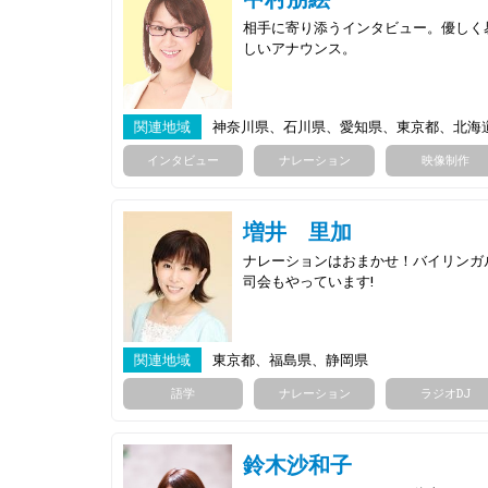
相手に寄り添うインタビュー。優しく
しいアナウンス。
関連地域
神奈川県、石川県、愛知県、東京都、北海
インタビュー
ナレーション
映像制作
増井 里加
ナレーションはおまかせ！バイリンガ
司会もやっています!
関連地域
東京都、福島県、静岡県
語学
ナレーション
ラジオDJ
鈴木沙和子