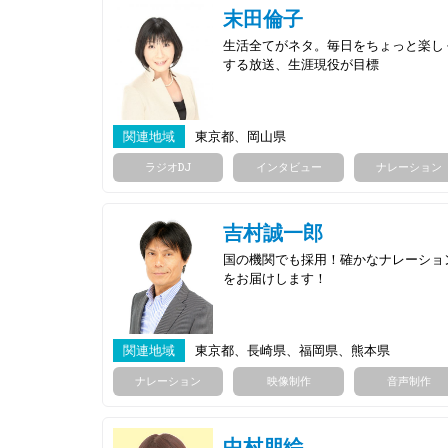
末田倫子
生活全てがネタ。毎日をちょっと楽し
する放送、生涯現役が目標
関連地域
東京都、岡山県
ラジオDJ
インタビュー
ナレーション
吉村誠一郎
国の機関でも採用！確かなナレーショ
をお届けします！
関連地域
東京都、長崎県、福岡県、熊本県
ナレーション
映像制作
音声制作
中村朋絵