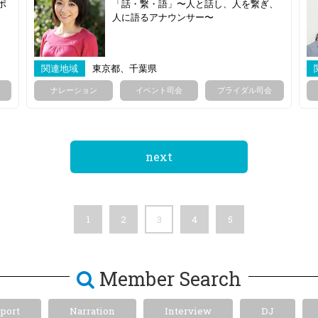
ポ
「話・繋・語」〜人と話し、人を繋ぎ、
人に語るアナウンサー〜
関連地域
東京都、千葉県
ナレーション
イベント司会
ブライダル司会
next
1
2
3
4
5
Member Search
port
Narration
Interview
DJ