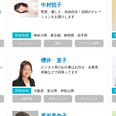
中村悦子
く
堅実、優しさ、自由自在！信頼のナレー
ションをお届けします
関連地域
神奈川県、東京都、静岡県、岩手県
ナレーション
朗読
アナウンス指導
櫻井 直子
ン
ビジネス系のお仕事はお任せ 企業系、
研修などで頑張ってます
関連地域
大阪府、富山県、和歌山県
企業研修
経済ニュース
ナレーション
黒岩美奈子