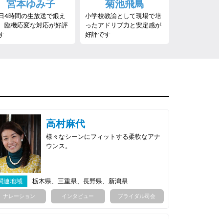
宮本ゆみ子
菊池飛鳥
日4時間の生放送で鍛え
小学校教諭として現場で培
、臨機応変な対応が好評
ったアドリブ力と安定感が
す
好評です
高村麻代
様々なシーンにフィットする柔軟なアナ
ウンス。
関連地域
栃木県、三重県、長野県、新潟県
ナレーション
インタビュー
ブライダル司会