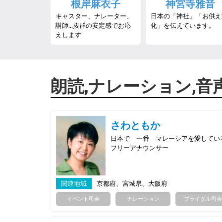
根岸麻衣子
神宮寺雅音
キャスター、ナレーター、
日本の「神社」「お供え
講師…抜群の安定感でお応
化」を伝えています。
えします
朗読,ナレーション,音
さわともか
日本で 一番 マレーシアを愛してい
フリーアナウンサー
関連地域
京都府、宮城県、大阪府
イベント司会
ナレーション
ブライダル司会