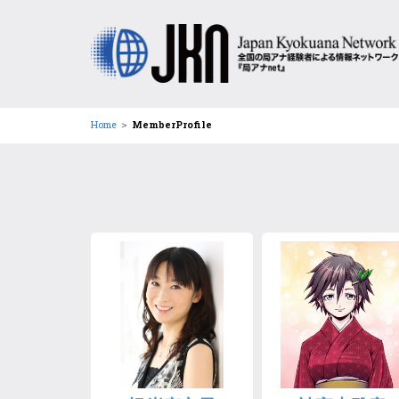
Home
＞
MemberProfile