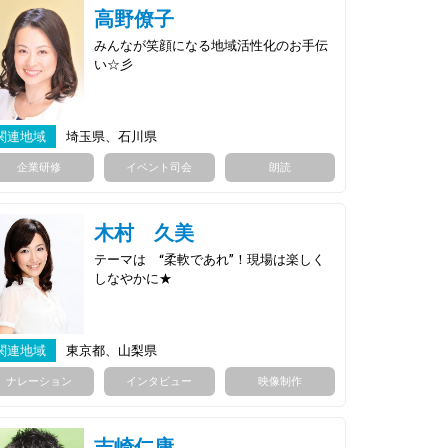
高野僚子
みんなが笑顔になる地域活性化のお手伝
い☆彡
関連地域
埼玉県、石川県
企業研修
イベント司会
朗読
木村 久美
テーマは “柔軟であれ”！現場は楽しく
しなやかに★
関連地域
東京都、山梨県
ナレーション
インタビュー
映像制作
吉崎仁康