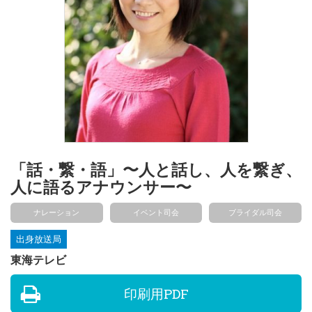
「話・繋・語」〜人と話し、人を繋ぎ、
人に語るアナウンサー〜
ナレーション
イベント司会
ブライダル司会
出身放送局
東海テレビ
印刷用PDF