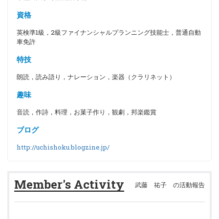
資格
英検準1級，2級ファイナンシャルプランニング技能士，普通自動
車免許
特技
朗読，読み語り，ナレーション，楽器（クラリネット）
趣味
音読，作詩，料理，お菓子作り，観劇，邦楽鑑賞
ブログ
http://uchishoku.blogzine.jp/
Member's Activity
武藤 祐子 の活動報告