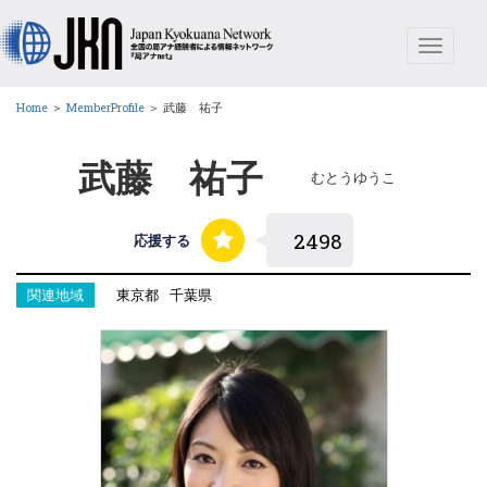
Toggle
navigat
Home
＞
MemberProfile
＞
武藤 祐子
武藤 祐子
むとうゆうこ
応援する
関連地域
東京都
千葉県