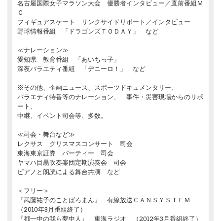
名古屋国際女子マラソン大会 優勝者インタビュー／直前番組Ｍ
Ｃ
フィギュアスケート リンクサイドリポート／インタビュー
野球情報番組 「ドラゴンズＴＯＤＡＹ」 など
≪ナレーション≫
愛知県 教育番組 「あいちっ子」
深夜バラエティ番組 「デニーロ！」 など
※その他、企画ニュース、スポーツドキュメンタリー、
バラエティ特番等のナレーション、 事件・災害現場からのリポ
ート、
中継、イベント司会等、多数。
≪司会・舞台など≫
レクサス クリスマスコンサート 司会
東海東京証券 パーティー 司会
ヤマハ目黒吹奏楽団定期演奏会 司会
ピアノと朗読による舞台共演 など
＜フリー＞
『武藤祐子のことばろまん』 有線放送ＣＡＮＳＹＳＴＥＭ
（2010年3月番組終了）
『都一中の我ら夢中人』 東海ラジオ （2012年3月番組終了）