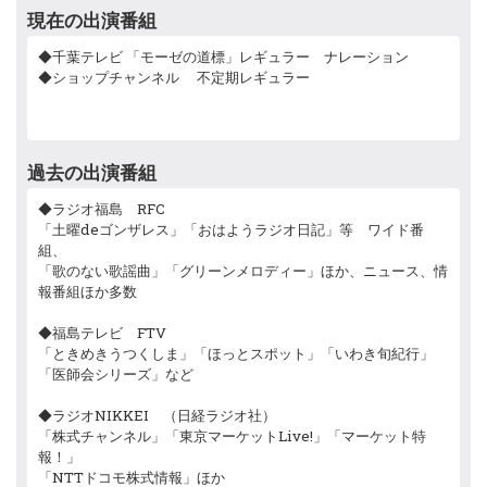
現在の出演番組
◆千葉テレビ 「モーゼの道標」レギュラー ナレーション
◆ショップチャンネル 不定期レギュラー
過去の出演番組
◆ラジオ福島 RFC
「土曜deゴンザレス」「おはようラジオ日記」等 ワイド番
組、
「歌のない歌謡曲」「グリーンメロディー」ほか、ニュース、情
報番組ほか多数
◆福島テレビ FTV
「ときめきうつくしま」「ほっとスポット」「いわき旬紀行」
「医師会シリーズ」など
◆ラジオNIKKEI （日経ラジオ社）
「株式チャンネル」「東京マーケットLive!」「マーケット特
報！」
「NTTドコモ株式情報」ほか