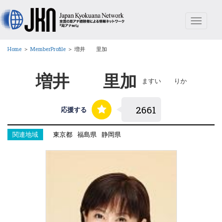
Toggle
navigat
Home
＞
MemberProfile
＞
増井 里加
増井 里加
ますい りか
応援する
関連地域
東京都
福島県
静岡県