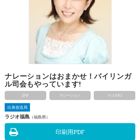
ナレーションはおまかせ！バイリンガ
ル司会もやっています!
語学
ナレーション
ラジオDJ
出身放送局
ラジオ福島
（福島県）
印刷用PDF