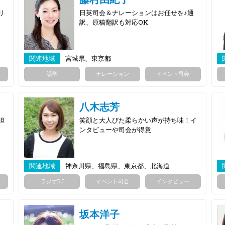
リ
日英司会＆ナレーションはお任せを♪通
訳、原稿翻訳も対応OK
関連地域
宮城県、東京都
語学
ナレーション
イベント司会
八木志芳
担
笑顔と大人びた柔らかい声が持ち味！イ
ンタビューや司会が得意
関連地域
神奈川県、福島県、東京都、北海道
ラジオDJ
イベント司会
インタビュー
坂本洋子