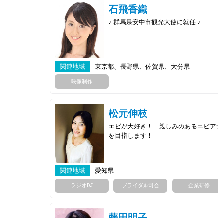
石飛香織
♪ 群馬県安中市観光大使に就任 ♪
関連地域
東京都、長野県、佐賀県、大分県
映像制作
松元伸枝
エビが大好き！ 親しみのあるエビア
を目指します！
関連地域
愛知県
ラジオDJ
ブライダル司会
企業研修
藤田明子