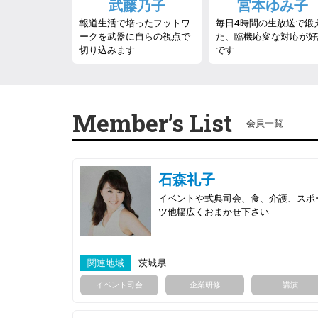
武藤乃子
宮本ゆみ子
報道生活で培ったフットワ
毎日4時間の生放送で鍛
ークを武器に自らの視点で
た、臨機応変な対応が好
切り込みます
です
Member’s List
会員一覧
石森礼子
イベントや式典司会、食、介護、スポ
ツ他幅広くおまかせ下さい
関連地域
茨城県
イベント司会
企業研修
講演