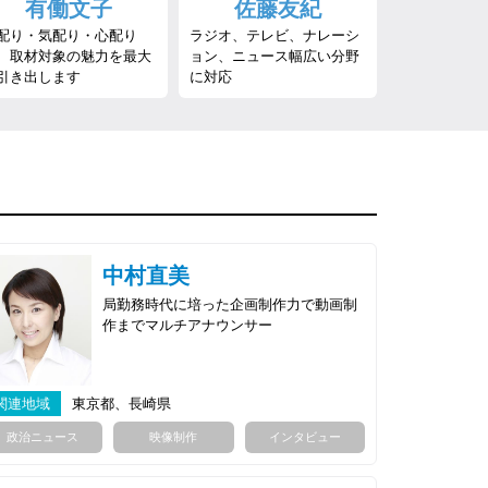
有働文子
佐藤友紀
配り・気配り・心配り
ラジオ、テレビ、ナレーシ
、取材対象の魅力を最大
ョン、ニュース幅広い分野
引き出します
に対応
中村直美
局勤務時代に培った企画制作力で動画制
作までマルチアナウンサー
関連地域
東京都、長崎県
政治ニュース
映像制作
インタビュー