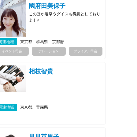
國府田美保子
このほか選挙ウグイスも得意としており
ます♬
関連地域
東京都、群馬県、京都府
イベント司会
ナレーション
ブライダル司会
相枝智貴
関連地域
東京都、青森県
早見英里子