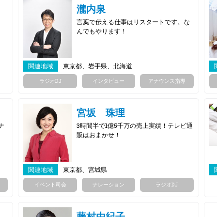
瀧内泉
言葉で伝える仕事はリスタートです。な
んでもやります！
関連地域
東京都、岩手県、北海道
ラジオDJ
インタビュー
アナウンス指導
宮坂 珠理
ナ
3時間半で1億5千万の売上実績！テレビ通
販はおまかせ！
関連地域
東京都、宮城県
イベント司会
ナレーション
ラジオDJ
藤村由紀子