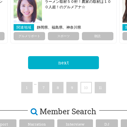
ン
ラーメン取材５０軒！農家の取材は１０
０人超！のグルメアナ☆
関連地域
静岡県、福島県、神奈川県
グルメリポート
スポーツ
朗読
next
…
1
7
8
9
10
11
Member Search
port
Narration
Interview
DJ