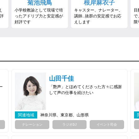
菊池飛鳥
根岸麻衣子
え
小学校教諭として現場で培
キャスター、ナレーター、
目
評
ったアドリブ力と安定感が
講師…抜群の安定感でお応
で
好評です
えします
限
山田千佳
ー
「艶声」とほめてくださった方々に感謝
して声の仕事を続けたい
関連地域
神奈川県、東京都、山形県
ナレーション
ラジオDJ
イベント司会