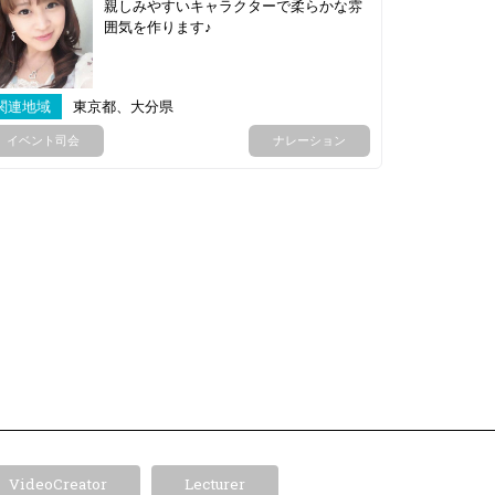
親しみやすいキャラクターで柔らかな雰
囲気を作ります♪
関連地域
東京都、大分県
イベント司会
ナレーション
VideoCreator
Lecturer