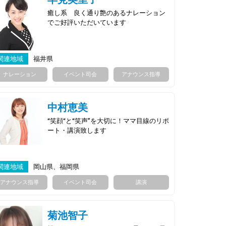
癒し系 良く通り艶のあるナレーション
でご好評いただいています
関連地域
福井県
ナレーション
イベント司会
アナウンス指導
中村恵美
“笑顔“と“笑声”を大切に！ママ目線のリポ
ート・講演致します
関連地域
岡山県、福岡県
アナウンス指導
イベント司会
講演
菊池智子