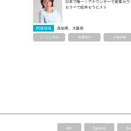
日本で唯一！アナウンサーで産業カウ
セラーで絵本セラピスト
関連地域
高知県、大阪府
イベント司会
映像制作
企業研修
MC
Sports
Re