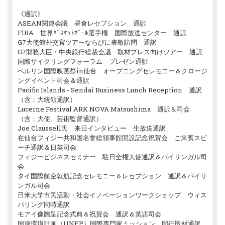
《通訳》
ASEAN関連会議 昼食レセプション 通訳
FIBA 世界ﾊﾞｽｹｯﾄﾎﾞｰﾙ選手権 国際放送センター 通訳
G7大使館外交官ツアーならびに表敬訪問 通訳
G7財務大臣・中央銀行総裁会議 取材プレス向けツアー 通訳
国際サイクリングフォーラム プレゼン通訳
ベルリン国際映画祭in仙台 オープニングセレモニー＆クロージ
ングイベント司会＆通訳
Pacific Islands - Sendai Business Lunch Reception 通訳
（含：大統領通訳）
Lucerne Festival ARK NOVA Matsushima 通訳＆司会
（含：大使、芸術監督通訳）
Joe Claussell氏 来日インタビュー 生放送通訳
在仙台フィジー共和国名誉総領事館開設記念祝賀会 ご来賓スピ
ーチ通訳＆日英司会
フィジービジネスセミナー 駐日全権大使通訳＆バイリンガル司
会
タイ国際航空就航記念セレモニー＆レセプション 通訳＆バイリ
ンガル司会
日米大学市民活動・社会イノベーションワークショップ ウィス
パリング同時通訳
モアイ像贈呈記念式典＆祝賀会 通訳＆英語司会
国連環境計画（UNEP）国際専門家ミッション 同行取材通訳