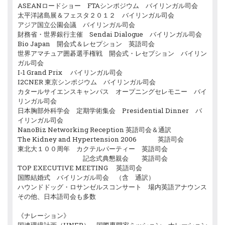
ASEANロードショー FTAシンポジウム バイリンガル司会
太平洋諸島展＆フェスタ２０１２ バイリンガル司会
アジア国立公園会議 バイリンガル司会
財務省・世界銀行主催 Sendai Dialogue バイリンガル司会
Bio Japan 開会式＆レセプション 英語司会
世界アマチュア囲碁選手権戦 開会式・レセプション バイリン
ガル司会
I-1 Grand Prix バイリンガル司会
I2CNER 東京シンポジウム バイリンガル司会
カタールサイエンスキャンパス オープニングセレモニー バイ
リンガル司会
日本胸部外科学会 定期学術集会 Presidential Dinner バ
イリンガル司会
NanoBiz Networking Reception 英語司会＆通訳
The Kidney and Hypertension 2006 英語司会
東北大１００周年 カクテルパーティー 英語司会
記念式典懇親会 英語司会
TOP EXECUTIVE MEETING 英語司会
国際結婚式 バイリンガル司会 （含 通訳）
ハウンドドッグ・ロサンゼルスコンサート 場内英語アナウンス
その他、日本語司会も多数
《ナレーション》