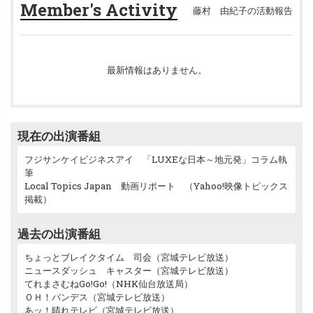
Member's Activity
藤村 由紀子の活動報告
最新情報はありません。
現在の出演番組
フジサンケイビジネスアイ 「LUXEな日本～地元発」コラム執
筆
Local Topics Japan 動画リポート （Yahoo!映像トピックス
掲載）
過去の出演番組
ちょっとブレイクタイム 司会（宮城テレビ放送）
ニュースダッシュ キャスター（宮城テレビ放送）
てれまさむねGo!Go!（NHK仙台放送局）
ＯＨ！バンデス（宮城テレビ放送）
あッ！晴れテレビ（宮城テレビ放送）