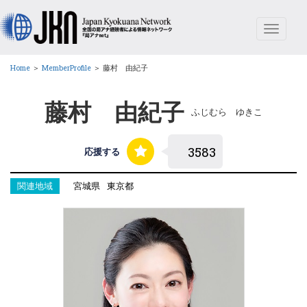
Toggle
navigat
Home
＞
MemberProfile
＞
藤村 由紀子
藤村 由紀子
ふじむら ゆきこ
応援する
関連地域
宮城県
東京都