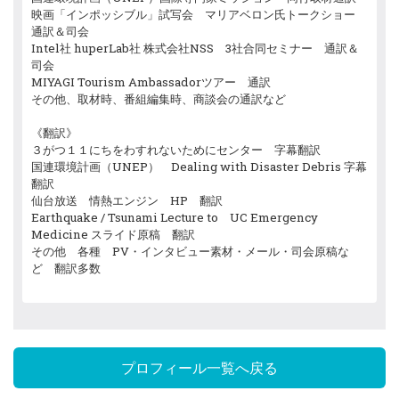
映画「インポッシブル」試写会 マリアベロン氏トークショー
通訳＆司会
Intel社 huperLab社 株式会社NSS 3社合同セミナー 通訳＆
司会
MIYAGI Tourism Ambassadorツアー 通訳
その他、取材時、番組編集時、商談会の通訳など
《翻訳》
３がつ１１にちをわすれないためにセンター 字幕翻訳
国連環境計画（UNEP） Dealing with Disaster Debris 字幕
翻訳
仙台放送 情熱エンジン HP 翻訳
Earthquake / Tsunami Lecture to UC Emergency
Medicine スライド原稿 翻訳
その他 各種 PV・インタビュー素材・メール・司会原稿な
ど 翻訳多数
プロフィール一覧へ戻る