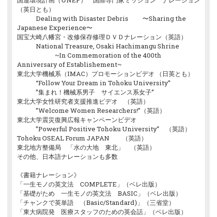
国連環境計画（UNEP） 国際専門家ミッション ナレーション
（英日とも）
Dealing with Disaster Debris 〜Sharing the
Japanese Experience〜
国宝大崎八幡宮・改修保存修理ＤＶＤナレーション（英語）
National Treasure, Osaki Hachimangu Shrine
~In Commemoration of the 400th
Anniversary of Establishement~
東北大学機械系（IMAC）プロモーションビデオ （日英とも）
“Follow Your Dream in Tohoku University”
”集まれ！機械系男子 サイエンス系女子”
東北大学女性研究者支援推進ビデオ （英語）
”Welcome Women Researchers!”（英語）
東北大学震災復興広報キャンペーンビデオ
”Powerful Positive Tohoku University” （英語）
Tohoku OSEAL Forum JAPAN （英語）
東北地方整備局 「水の大地 東北」 （英語）
その他、日本語ナレーションも多数
《書籍ナレーション》
「一生モノの英文法 COMPLETE」（ベレ出版）
「基礎がため 一生モノの英文法 BASIC」（ベレ出版）
「チャンクで英単語 （Basic/Standard)」（三省堂）
「東大病院発 医療スタッフのための英会話」（ベレ出版）