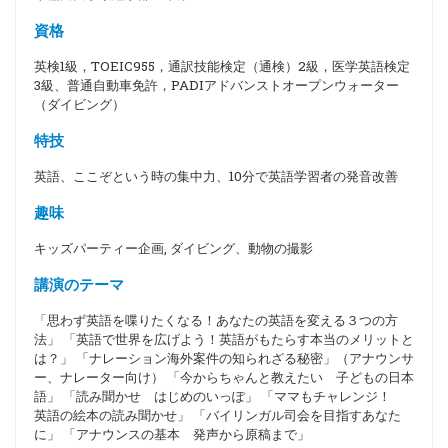
資格
英検1級，TOEIC955，通訳技能検定（通検）2級，医学英語検定
3級、普通自動車免許，PADIアドバンストオープンウォーター
（ダイビング）
特技
英語、ここぞという時の集中力、10分で英語学習者の発音改善
趣味
キッズパーティー企画, ダイビング、動物の撮影
講演のテーマ
「思わず英語を喋りたくなる！あなたの英語を変える３つの方
法」 「英語で世界を広げよう！英語がもたらす本当のメリットと
は？」 「ナレーション海外案件の知られざる秘密」（アナウンサ
ー、ナレーター向け） 「今からちゃんと教えたい 子どもの日本
語」 「読み聞かせ はじめのいっぽ」 「ママもチャレンジ！
英語の絵本の読み聞かせ」 「バイリンガル司会を目指すあなた
に」 「アナウンスの基本 発声から原稿まで」