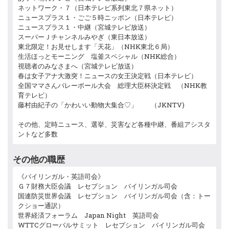
ネットワーク・７（日本テレビ系列東北７県ネット）
ニュースプラス１・ごご５時ニッポン（日本テレビ）
ニュースプラス１・中継（宮城テレビ放送）
スーパーＪチャンネルみやぎ（東日本放送）
東北限定！お見せします「天花」（NHK東北６局）
生活ほっとモーニング 塩釜スペシャル（NHK総合）
視聴者のみなさまへ（宮城テレビ放送）
春は女子アナ大激突！ニュースの女王決定戦（日本テレビ）
全国ママさんバレーボール大会 総理大臣杯決定戦 （NHK教
育テレビ）
藤村由紀子の「かわいい動物大集合♡」 （JKNTV)
その他、定時ニュース、選挙、災害など各種中継、番組アシスタ
ントなど多数
その他の職歴
《バイリンガル・英語司会》
Ｇ７財務大臣会議 レセプション バイリンガル司会
国連防災世界会議 レセプション バイリンガル司会（含：トー
クショー通訳）
世界経済フォーラム Japan Night 英語司会
WTTCグローバルサミット レセプション バイリンガル司会