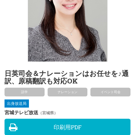
日英司会＆ナレーションはお任せを♪通
訳、原稿翻訳も対応OK
語学
ナレーション
イベント司会
出身放送局
宮城テレビ放送
（宮城県）
印刷用PDF