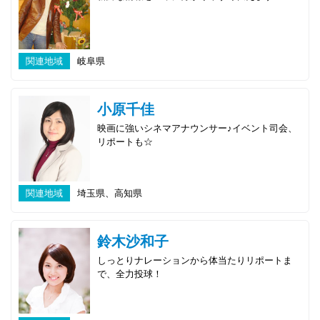
関連地域
岐阜県
小原千佳
映画に強いシネマアナウンサー♪イベント司会、
リポートも☆
関連地域
埼玉県、高知県
鈴木沙和子
しっとりナレーションから体当たりリポートま
で、全力投球！