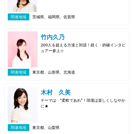
関連地域
茨城県、福岡県、佐賀県
竹内久乃
200人を超える方達と対談！鋭く・的確インタビ
ュアー参上☆
関連地域
東京都、山形県、北海道
木村 久美
テーマは “柔軟であれ”！現場は楽しくしなやか
に★
関連地域
東京都、山梨県