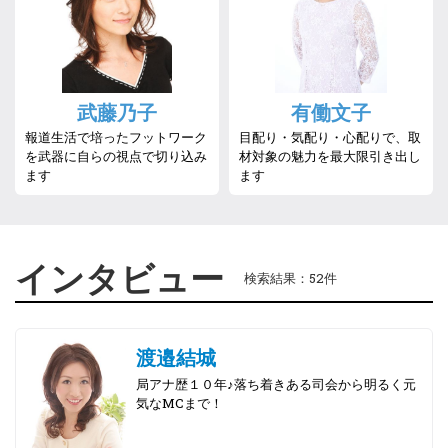
武藤乃子
有働文子
報道生活で培ったフットワーク
目配り・気配り・心配りで、取
を武器に自らの視点で切り込み
材対象の魅力を最大限引き出し
ます
ます
インタビュー
検索結果：52件
渡邉結城
局アナ歴１０年♪落ち着きある司会から明るく元
気なMCまで！