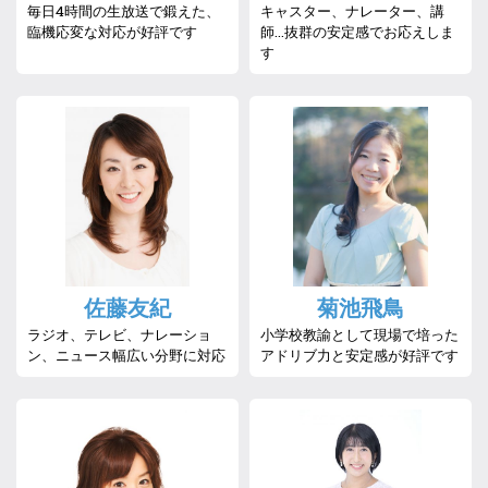
毎日4時間の生放送で鍛えた、
キャスター、ナレーター、講
臨機応変な対応が好評です
師…抜群の安定感でお応えしま
す
佐藤友紀
菊池飛鳥
ラジオ、テレビ、ナレーショ
小学校教諭として現場で培った
ン、ニュース幅広い分野に対応
アドリブ力と安定感が好評です