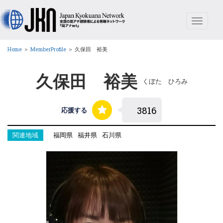
Toggle
navigat
Home
＞
MemberProfile
＞
久保田 裕美
久保田 裕美
くぼた ひろみ
応援する
関連地域
福岡県
福井県
石川県