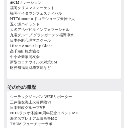
◉CMナレーション
福岡クリスマスマーケット
福岡ベイタウンフェスティバル
NTTdocomo ドコモショップ天神中央
五ヶ瀬ハイランド
大名アペゼビルインフォマーシャル
九電グループ グランガーデン福岡浄水
日本色彩心理学スクール
Hiroe Amour Lip Gloss
高千穂町観光協会
中小企業家同友会
新型コロナウイルス対策CM
財務省福岡財務支局など
その他の職歴
シーテックジャパン WEBリポーター
三井住友海上火災保険VP
日本郵政グループVP
NHKラジオ体操80周年記念イベントMC
海老名プレミアム映画祭MC
TVCM フューチャーラボ