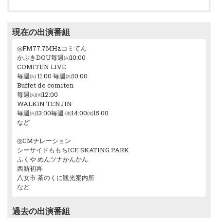
現在の出演番組
◎FM77.7MHzコミてん
かぶきDOU毎週㈫10:00
COMITEN LIVE
毎週㈫ 11:00 毎週㈬10:00
Buffet de comiten
毎週㈫㈬12:00
WALKIN TENJIN
毎週㈫13:00毎週 ㈬14:00㈬15:00
など
◎CMナレーション
シーサイドももちICE SKATING PARK
ふくや めんツナかんかん
西新初喜
八女市 茶のくに観光案内所
など
過去の出演番組