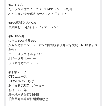
◉コミてん
九州ラジオ旅コミュニティFMマルシェin九州
ふくしまの今を伝える〜ふくふくラジオ〜
◉FM広域ラジオCM
伊藤園お~いお茶インフォマーシャル
◉NHK福井
ゆう☆YOU福井 MC
夕方５時台コンテストにて2回連続最優秀賞を受賞（NHK名古屋
主催）
ニュースファイルふくい
北陸中継リポーター
ラジオ定時のニュース
◉千葉テレビ
CTCニュース
NEWSWAVEちば
あさまるJUSTリポーター
ちばこの一年
統一地方選挙特別番組
千葉県知事選挙特別番組など