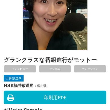
グランクラスな番組進行がモットー
インタビュー
ラジオDJ
ナレーション
出身放送局
NHK福井放送局
（福井県）
印刷用PDF