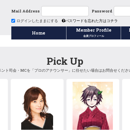
Mail Address
Password
ログインしたままにする
パスワードを忘れた方はコチラ
Member Profile
Home
会員プロフィール
Pick Up
ベント
司会
・
MC
を「プロの
アナウンサー
」に任せたい場合はお問合せくださ