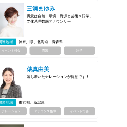
三浦まゆみ
得意は自然・環境・資源と芸術＆語学、
文化系理数脳アナウンサー
関連地域
神奈川県、北海道、青森県
イベント司会
講演
語学
俵真由美
落ち着いたナレーションが得意です！
関連地域
東京都、新潟県
ナレーション
アナウンス指導
イベント司会