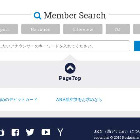
Member Search
port
Narration
Interview
DJ
PageTop
勧めのデビットカード
ANA航空券をお求めなら
JKN（局アナnet）につ
copyright © 2014 Kyokuana ne