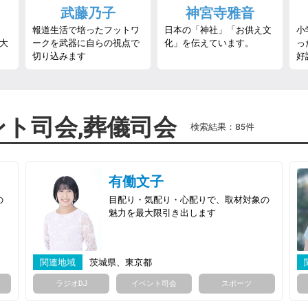
武藤乃子
神宮寺雅音
報道生活で培ったフットワ
日本の「神社」「お供え文
小
大
ークを武器に自らの視点で
化」を伝えています。
っ
切り込みます
好
ント司会,葬儀司会
検索結果：85件
有働文子
の
目配り・気配り・心配りで、取材対象の
魅力を最大限引き出します
関連地域
茨城県、東京都
ラジオDJ
イベント司会
スポーツ