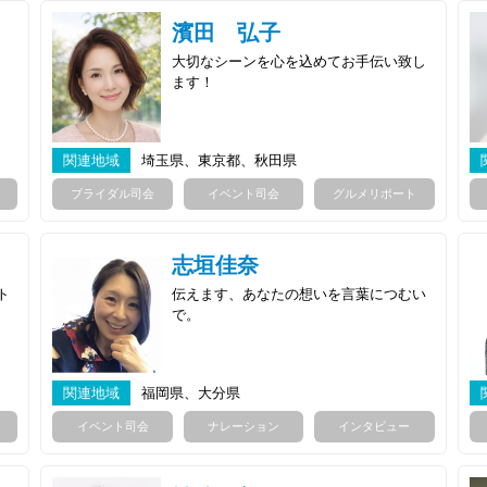
濱田 弘子
！
大切なシーンを心を込めてお手伝い致し
ます！
関連地域
埼玉県、東京都、秋田県
ブライダル司会
イベント司会
グルメリポート
志垣佳奈
ト
伝えます、あなたの想いを言葉につむい
で。
関連地域
福岡県、大分県
イベント司会
ナレーション
インタビュー