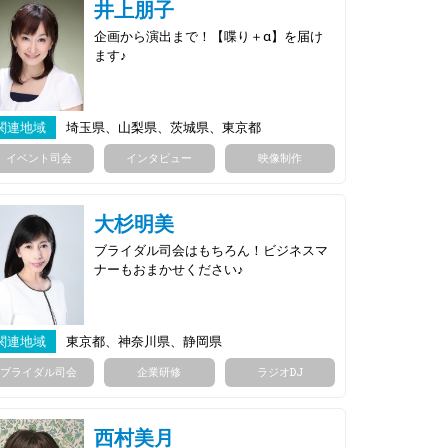
井上朋子
企画から演出まで！【喋り＋α】を届け
ます♪
関連地域
埼玉県、山梨県、茨城県、東京都
イベント司会
インタビュー
映像制作
大杉明美
ブライダル司会はもちろん！ビジネスマ
ナーもおまかせください♪
関連地域
東京都、神奈川県、静岡県
ブライダル司会
企業研修
ラジオDJ
西村美月