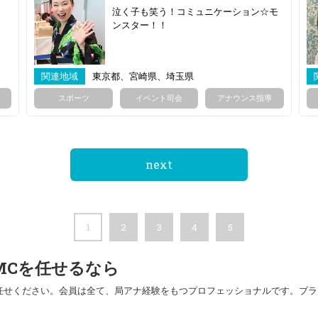
泣く子も笑う！コミュニケーション☆モ
ンスター！！
関連地域
東京都、宮崎県、埼玉県
スポーツ
イベント司会
アナウンス指導
next
1
2
3
4
5
MCを任せるなら
任せください。会員は全て、局アナ経験をもつプロフェッショナルです。ブラ