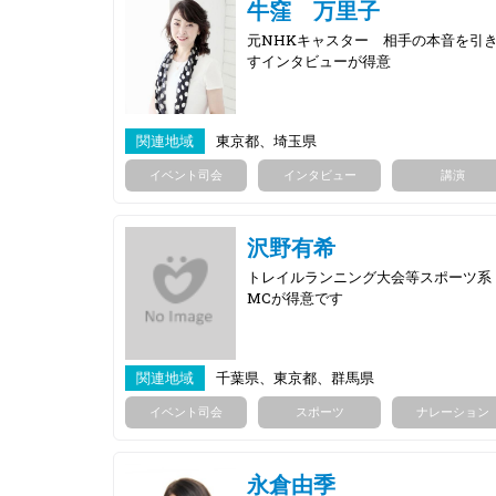
牛窪 万里子
元NHKキャスター 相手の本音を引
すインタビューが得意
関連地域
東京都、埼玉県
イベント司会
インタビュー
講演
沢野有希
トレイルランニング大会等スポーツ系
MCが得意です
関連地域
千葉県、東京都、群馬県
イベント司会
スポーツ
ナレーション
永倉由季