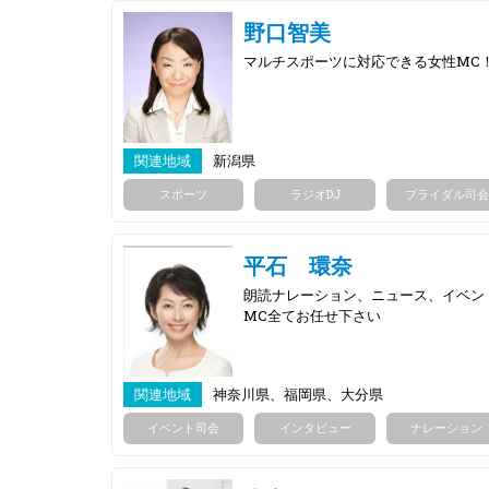
野口智美
マルチスポーツに対応できる女性MC
関連地域
新潟県
スポーツ
ラジオDJ
ブライダル司会
平石 環奈
朗読ナレーション、ニュース、イベン
MC全てお任せ下さい
関連地域
神奈川県、福岡県、大分県
イベント司会
インタビュー
ナレーション