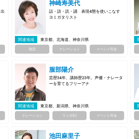
神崎寿美代
き出
話・語・読・誦 表現4態を使いこなす
ヨミガタリスト
関連地域
東京都、北海道、神奈川県
朗読
ナレーション
イベント司会
服部陽介
芸歴34年、講師歴23年。声優・ナレータ
ーを育てるフリーアナ
関連地域
東京都、新潟県、神奈川県
ナレーション
ラジオDJ
イベント司会
池田麻里子