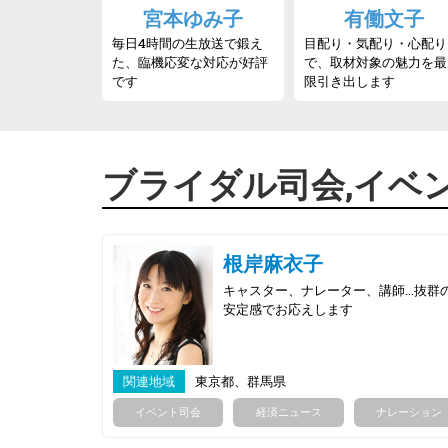
宮本ゆみ子
有働文子
毎日4時間の生放送で鍛え
目配り・気配り・心配り
た、臨機応変な対応が好評
で、取材対象の魅力を最
です
限引き出します
ブライダル司会,イベ
根岸麻衣子
キャスター、ナレーター、講師…抜群
安定感でお応えします
関連地域
東京都、群馬県
イベント司会
経済ニュース
ナレーション