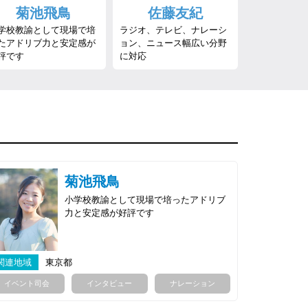
菊池飛鳥
佐藤友紀
学校教諭として現場で培
ラジオ、テレビ、ナレーシ
たアドリブ力と安定感が
ョン、ニュース幅広い分野
評です
に対応
菊池飛鳥
小学校教諭として現場で培ったアドリブ
力と安定感が好評です
関連地域
東京都
イベント司会
インタビュー
ナレーション