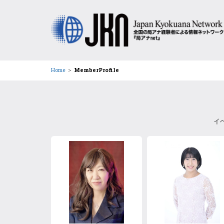
Home
＞
MemberProfile
イ