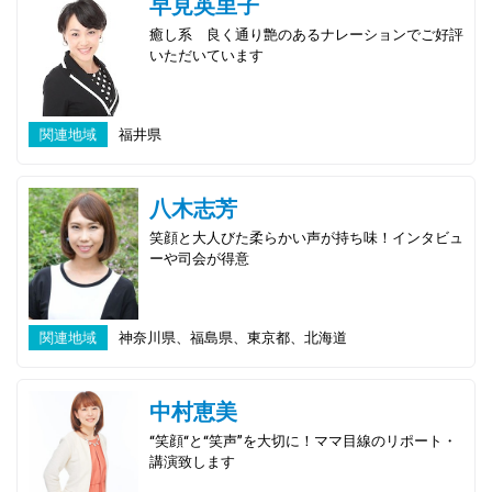
早見英里子
癒し系 良く通り艶のあるナレーションでご好評
いただいています
関連地域
福井県
八木志芳
笑顔と大人びた柔らかい声が持ち味！インタビュ
ーや司会が得意
関連地域
神奈川県、福島県、東京都、北海道
中村恵美
“笑顔“と“笑声”を大切に！ママ目線のリポート・
講演致します