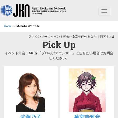
Toggle
navigat
Home
＞
MemberProfile
アナウンサーにイベント司会・MCを任せるなら｜局アナnet
Pick Up
イベント
司会
・
MC
を「プロの
アナウンサー
」に任せたい場合はお問合
せください。
武藤乃子
神宮寺雅音