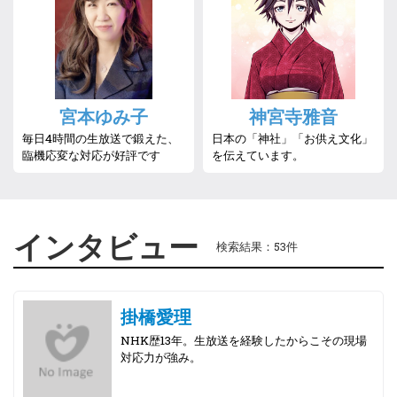
宮本ゆみ子
神宮寺雅音
毎日4時間の生放送で鍛えた、
日本の「神社」「お供え文化」
臨機応変な対応が好評です
を伝えています。
インタビュー
検索結果：53件
掛橋愛理
NHK歴13年。生放送を経験したからこその現場
対応力が強み。