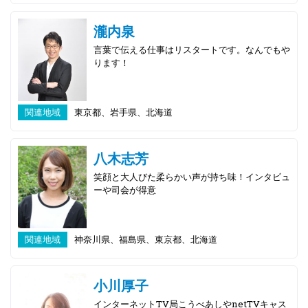
瀧内泉
言葉で伝える仕事はリスタートです。なんでもや
ります！
関連地域
東京都、岩手県、北海道
八木志芳
笑顔と大人びた柔らかい声が持ち味！インタビュ
ーや司会が得意
関連地域
神奈川県、福島県、東京都、北海道
小川厚子
インターネットTV局こうべあしやnetTVキャス