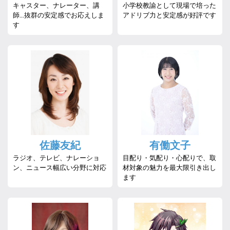
キャスター、ナレーター、講
小学校教諭として現場で培った
師…抜群の安定感でお応えしま
アドリブ力と安定感が好評です
す
佐藤友紀
有働文子
ラジオ、テレビ、ナレーショ
目配り・気配り・心配りで、取
ン、ニュース幅広い分野に対応
材対象の魅力を最大限引き出し
ます