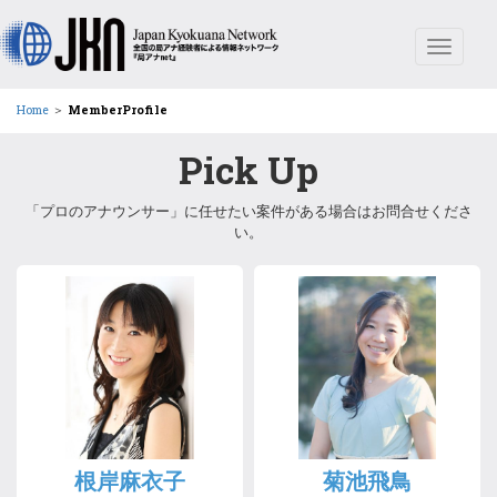
Toggle
navigat
Home
＞
MemberProfile
Pick Up
「プロのアナウンサー」に任せたい案件がある場合はお問合せくださ
い。
根岸麻衣子
菊池飛鳥