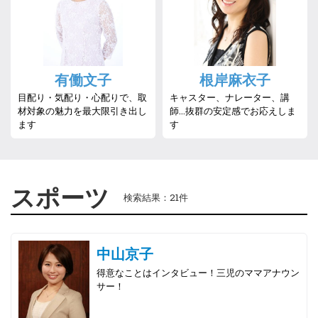
有働文子
根岸麻衣子
目配り・気配り・心配りで、取
キャスター、ナレーター、講
材対象の魅力を最大限引き出し
師…抜群の安定感でお応えしま
ます
す
スポーツ
検索結果：21件
中山京子
得意なことはインタビュー！三児のママアナウン
サー！