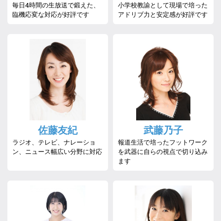
毎日4時間の生放送で鍛えた、
小学校教諭として現場で培った
臨機応変な対応が好評です
アドリブ力と安定感が好評です
佐藤友紀
武藤乃子
ラジオ、テレビ、ナレーショ
報道生活で培ったフットワーク
ン、ニュース幅広い分野に対応
を武器に自らの視点で切り込み
ます