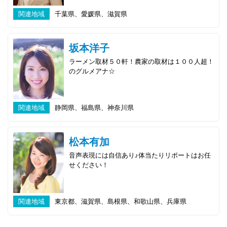
関連地域
千葉県、愛媛県、滋賀県
坂本洋子
ラーメン取材５０軒！農家の取材は１００人超！
のグルメアナ☆
関連地域
静岡県、福島県、神奈川県
松本有加
音声表現には自信あり♪体当たりリポートはお任
せください！
関連地域
東京都、滋賀県、島根県、和歌山県、兵庫県