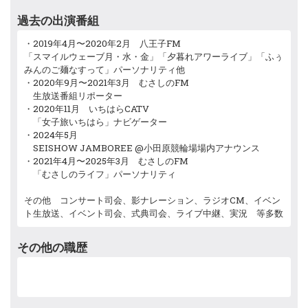
メッセージテーマはX(旧Twitter)にて告知いたします。 地域の情
過去の出演番組
報、全国のニュース、交通情報、気象情報、にっこりニュース、今
週の注目プレスリリース、今夜の一杯、他
・2019年4月〜2020年2月 八王子FM
「スマイルウェーブ月・水・金」「夕暮れアワーライブ」「ふぅ
みんのご麺なすって」パーソナリティ他
2026.7.7
・2020年9月〜2021年3月 むさしのFM
生放送番組リポーター
むさしのFM☆7/8(水)16時から18時59分まで生放
・2020年11月 いちはらCATV
送「Groovin'水曜日」にパーソナリティとして出
「女子旅いちはら」ナビゲーター
演します。
・2024年5月
SEISHOW JAMBOREE @小田原競輪場場内アナウンス
メッセージテーマはX(旧Twitter)にて告知いたします。 地域の情
・2021年4月〜2025年3月 むさしのFM
報、全国のニュース、交通情報、気象情報、にっこりニュース、今
「むさしのライフ」パーソナリティ
週の注目プレスリリース、今夜の一杯、他
その他 コンサート司会、影ナレーション、ラジオCM、イベン
ト生放送、イベント司会、式典司会、ライブ中継、実況 等多数
2026.6.11
むさしのFM☆7/1(水)16時から18時59分まで生放
その他の職歴
送「Groovin'水曜日」にパーソナリティとして出
演します。
メッセージテーマはX(旧Twitter)にて告知いたします。 地域の情
報、全国のニュース、交通情報、気象情報、にっこりニュース、今