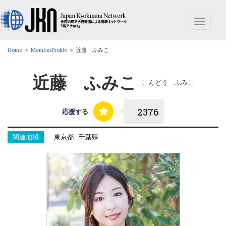
Toggle
navigat
Home
＞
MemberProfile
＞
近藤 ふみこ
近藤 ふみこ
こんどう ふみこ
応援する
関連地域
東京都
千葉県