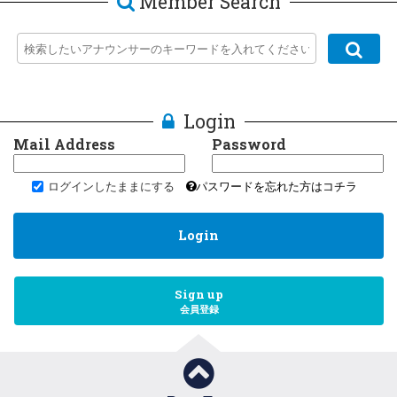
Member Search
2026.6.3
むさしのFM☆6/10(水)16時から18時59分まで生放
送「Groovin'水曜日」にパーソナリティとして出
演します。
Login
メッセージテーマはX(旧Twitter)にて告知いたします。 地域の情
報、全国のニュース、交通情報、気象情報、にっこりニュース、今
Mail Address
Password
週の注目プレスリリース、今夜の一杯、他
ログインしたままにする
パスワードを忘れた方はコチラ
2026.6.3
むさしのFM☆6/3(水)16時から18時59分まで生放
Login
送「Groovin'水曜日」にパーソナリティとして出
演します。
Sign up
メッセージテーマはX(旧Twitter)にて告知いたします。 地域の情
会員登録
報、全国のニュース、交通情報、気象情報、にっこりニュース、今
週の注目プレスリリース、今夜の一杯、他
2026.5.24