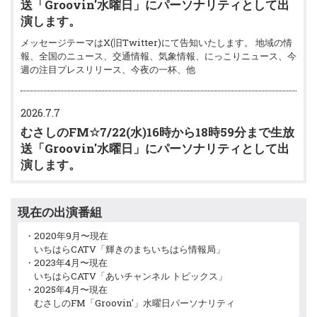
送「Groovin'水曜日」にパーソナリティとして出
演します。
メッセージテーマはX(旧Twitter)にて告知いたします。 地域の情
報、全国のニュース、交通情報、気象情報、にっこりニュース、今
週の注目プレスリリース、今夜の一杯、他
2026.7.7
むさしのFM☆7/22(水)16時から18時59分まで生放
送「Groovin'水曜日」にパーソナリティとして出
演します。
メッセージテーマはX(旧Twitter)にて告知いたします。 地域の情
報、全国のニュース、交通情報、気象情報、にっこりニュース、今
現在の出演番組
週の注目プレスリリース、今夜の一杯、他
・2020年9月〜現在
いちはらCATV「輝きのまちいちはら情報局」
2026.7.7
・2023年4月〜現在
むさしのFM☆7/15(水)16時から18時59分まで生放
いちはらCATV「あいチャンネル トピックス」
・2025年4月〜現在
送「Groovin'水曜日」にパーソナリティとして出
むさしのFM「Groovin'」水曜日パーソナリティ
演します。