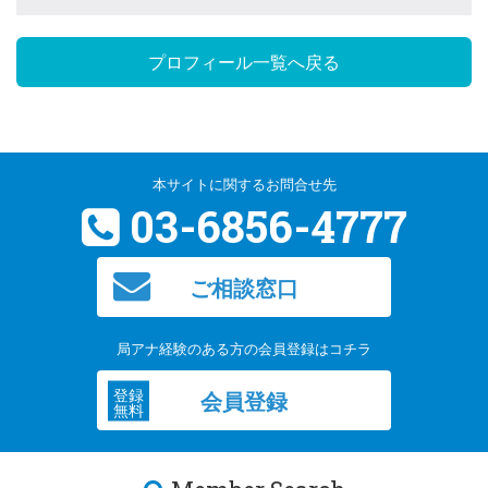
週の注目プレスリリース、今夜の一杯、他
プロフィール一覧へ戻る
2026.6.11
むさしのFM☆6/24(水)16時から18時59分まで生放
送「Groovin'水曜日」にパーソナリティとして出
演します。
本サイトに関するお問合せ先
メッセージテーマはX(旧Twitter)にて告知いたします。 地域の情
03-6856-4777
報、全国のニュース、交通情報、気象情報、にっこりニュース、今
週の注目プレスリリース、今夜の一杯、他
ご相談窓口
2026.6.11
むさしのFM☆6/17(水)16時から18時59分まで生放
局アナ経験のある方の会員登録はコチラ
送「Groovin'水曜日」にパーソナリティとして出
演します。
登録
会員登録
無料
メッセージテーマはX(旧Twitter)にて告知いたします。 地域の情
報、全国のニュース、交通情報、気象情報、にっこりニュース、今
週の注目プレスリリース、今夜の一杯、他