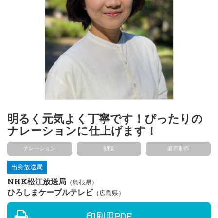
明るく元気よく丁寧です！ぴったりの
ナレーションに仕上げます！
ナレーション
朗読
音声制作
出身放送局
NHK松江放送局
（島根県）
ひろしまケーブルテレビ
（広島県）
印刷用PDF