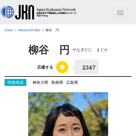
Toggle
navigat
Home
＞
MemberProfile
＞
柳谷 円
柳谷 円
やなぎだに まどか
応援する
関連地域
神奈川県
島根県
広島県