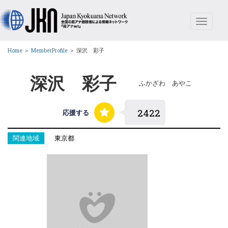
Toggle
navigat
Home
＞
MemberProfile
＞
深沢 彩子
深沢 彩子
ふかざわ あやこ
応援する
関連地域
東京都