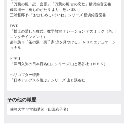
「万葉の風 恋・言霊」「万葉の風 古の恋歌」横浜録音図書
藤沢周平「橋ものがたり より 思い違い」
三浦哲郎 作「おぼしめし/そいね」シリーズ 横浜録音図書
DVD
「博士の愛した数式」数学教室 ナレーション アズミック（角川
エンタテインメント）
趣味悠々「茶の湯 裏千家 涼を見つける」 ＮＨＫエデュケーシ
ョナル
ビデオ
「深田久弥の日本百名山」シリーズ 山と溪谷社（ＮＨＫ）
ヘリコプター特撮
「日本アルプスを飛ぶ」シリーズ 山と渓谷社
その他の職歴
佛教大学 非常勤講師（山田彩子名）