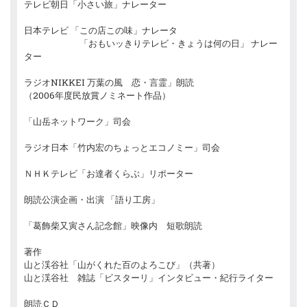
テレビ朝日「小さい旅」ナレーター
日本テレビ 「この店この味」ナレータ
「おもいッきりテレビ・きょうは何の日」 ナレー
ター
ラジオNIKKEI 万葉の風 恋・言霊」朗読
（2006年度民放賞ノミネート作品）
「山岳ネットワーク」司会
ラジオ日本「竹内宏のちょっとエコノミー」司会
ＮＨＫテレビ「お達者くらぶ」リポーター
朗読公演企画・出演 「語り工房」
「葛飾柴又寅さん記念館」映像内 短歌朗読
著作
山と渓谷社「山がくれた百のよろこび」（共著）
山と渓谷社 雑誌「ビスターリ」インタビュー・紀行ライター
朗読ＣＤ